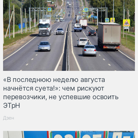
«В последнюю неделю августа
начнётся суета!»: чем рискуют
перевозчики, не успевшие освоить
ЭТрН
Дзен