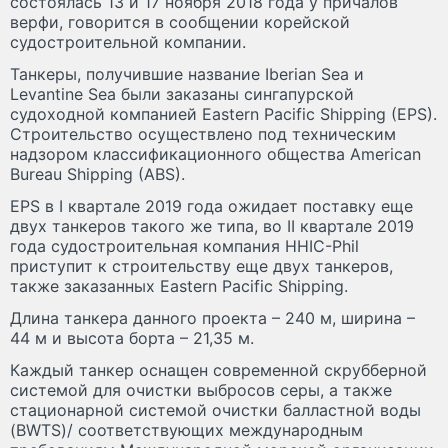
состоялась 13 и 17 ноября 2018 года у причалов
верфи, говорится в сообщении корейской
судостроительной компании.
Танкеры, получившие название Iberian Sea и
Levantine Sea были заказаны сингапурской
судоходной компанией Eastern Pacific Shipping (EPS).
Строительство осуществлено под техническим
надзором классификационного общества American
Bureau Shipping (ABS).
EPS в I квартале 2019 года ожидает поставку еще
двух танкеров такого же типа, во II квартале 2019
года судостроительная компания HHIC-Phil
приступит к строительству еще двух танкеров,
также заказанных Eastern Pacific Shipping.
Длина танкера данного проекта – 240 м, ширина –
44 м и высота борта – 21,35 м.
Каждый танкер оснащен современной скрубберной
системой для очистки выбросов серы, а также
стационарной системой очистки балластной воды
(BWTS)/ соответствующих международным