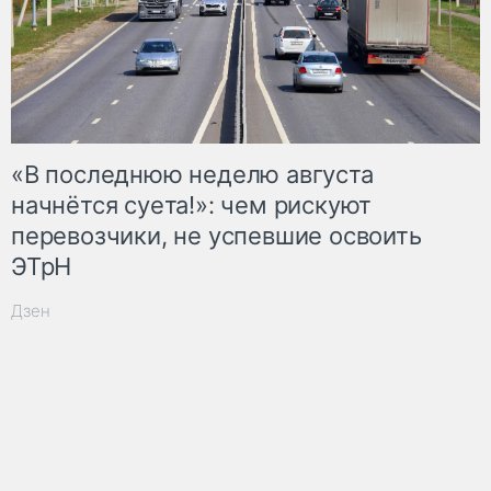
«В последнюю неделю августа
начнётся суета!»: чем рискуют
перевозчики, не успевшие освоить
ЭТрН
Дзен