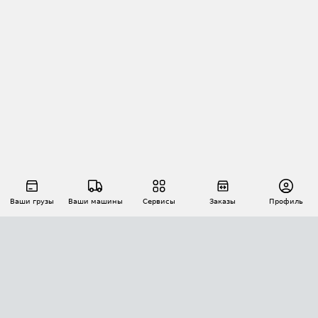
Ваши грузы
Ваши машины
Сервисы
Заказы
Профиль
АВТОМАТИЗАЦИЯ ПЕРЕВОЗОК
Площадки
Заказы
Торги
Тендеры
АТИ-Доки