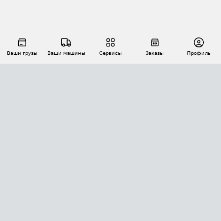
Ваши грузы
Ваши машины
Сервисы
Заказы
Профиль
АВТОМАТИЗАЦИЯ ПЕРЕВОЗОК
Площадки
Заказы
Торги
Тендеры
АТИ-Доки
GPS-мониторинг
АТИ Мессенджер
Цепочки грузов
API ATI.SU
ПОЛЕЗНОЕ
Расчет расстояний
БЕЗОПАСНОСТЬ
Академия ATI.SU
ATI.SU о безопасности
Звезды ATI.SU на вашем сайте
КОНТАКТЫ И ТАРИФЫ