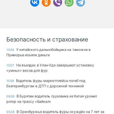
Безопасность и страхование
У китайского дальнобойщика на таможне в
13:54
Приморье изъяли деньги
Ha въeздax в Улaн-Удэ зaвepшaют ycтaнoвкy
13:07
«yмныx» вecoв для фyp
Водитель фуры маркетплейса погиб под
10:56
Екатеринбургом в ДТП с дорожной техникой
В Бурятии водитель грузовика из Китая уронил
09:36
ротор на трассу «Байкал»
В Оренбуржье водитель фуры осуждён на 7 лет за
05.08