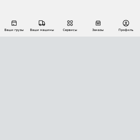
Ваши грузы
Ваши машины
Сервисы
Заказы
Профиль
АВТОМАТИЗАЦИЯ ПЕРЕВОЗОК
Площадки
Заказы
Торги
Тендеры
АТИ-Доки
GPS-мониторинг
АТИ Мессенджер
Цепочки грузов
API ATI.SU
ПОЛЕЗНОЕ
Расчет расстояний
БЕЗОПАСНОСТЬ
Академия ATI.SU
ATI.SU о безопасности
Звезды ATI.SU на вашем сайте
КОНТАКТЫ И ТАРИФЫ
Памятка по проверке контрагентов
Индекс ATI.SU FTL РФ