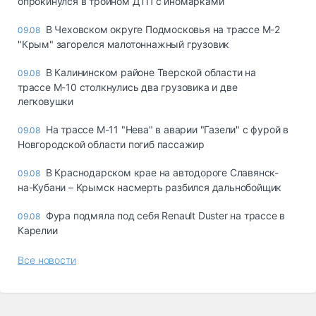
опрокинулся в тройном ДТП с иномарками
В Чеховском округе Подмосковья на трассе М-2
09.08
"Крым" загорелся малотоннажный грузовик
В Калининском районе Тверской области на
09.08
трассе М-10 столкнулись два грузовика и две
легковушки
На трассе М-11 "Нева" в аварии "Газели" с фурой в
09.08
Новгородской области погиб пассажир
В Краснодарском крае на автодороге Славянск-
09.08
на-Кубани – Крымск насмерть разбился дальнобойщик
Фура подмяла под себя Renault Duster на трассе в
09.08
Карелии
Все новости