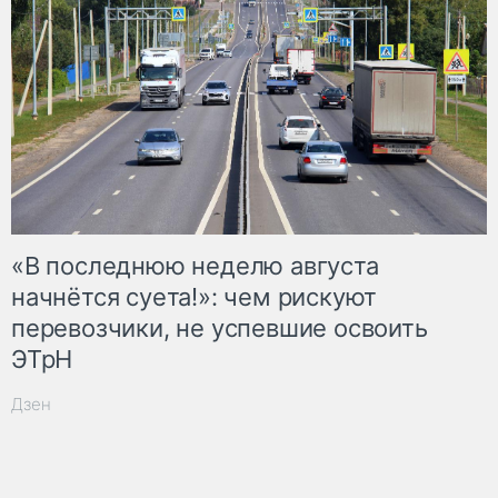
«В последнюю неделю августа
начнётся суета!»: чем рискуют
перевозчики, не успевшие освоить
ЭТрН
Дзен