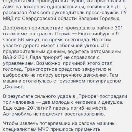
студенты екатеринбургских вузов, которые ехали в
Ачит на похороны одноклассницы, погибшей в ДТП,
рассказал Znak.com руководитель пресс-службы ГУ
МВД по Свердловской области Валерий Горелых.
Дорожное происшествие произошло в районе 301-
го километра трассы Пермь — Екатеринбург в 9
часов 56 минут, во время снегопада. На этом
участке дорога имеет небольшой уклон. «По
предварительным данным, водитель автомашины
ВАЗ-2170 („Лада приора“) не справился с
управлением. Возможно, причиной этого стал
гололед. Транспортное средство закрутило и
выбросило на полосу встречного движения. Там
машина столкнулась с грузовиком-полуприцепом
„Скания“.
В результате сильного удара в „Приоре“ пострадали
три человека — два молодых человека и девушка.
Еще один 20-летний парень погиб на месте.
Автомобиль не подлежит восстановлению.
Чтобы извлечь потерпевших из салона машины,
специалистам МЧС пришлось применить