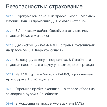
Безопасность и страхование
В Уржумском районе на трассе Киров – Малмыж –
07.08
Вятские Поляны произошло ДТП с автоцистерной
В Ленинском районе Оренбурга столкнулись
07.08
грузовик Howo и мотоцикл
Дальнобойщик погиб в ДТП с тремя грузовиками
07.08
на трассе М-10 в Тверской области
За секунду затянуло под колёса. В Ленобласти
07.08
грузовик наехал на женщину у пешеходного перехода
На КАД фургоны бились о КАМАЗ, ограждение и
07.08
друг о друга. Погиб водитель
Огромная пробка скопилась на трассе «Кола» из-
07.08
за аварии с фурой в Ленобласти
В Мордовии на трассе М-5 водитель МАЗа
06.08