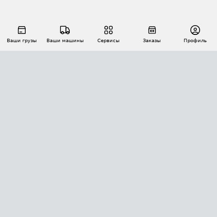
Ваши грузы
Ваши машины
Сервисы
Заказы
Профиль
АВТОМАТИЗАЦИЯ ПЕРЕВОЗОК
Площадки
Заказы
Торги
Тендеры
АТИ-Доки
GPS-мониторинг
АТИ Мессенджер
Цепочки грузов
API ATI.SU
ПОЛЕЗНОЕ
Расчет расстояний
БЕЗОПАСНОСТЬ
Академия ATI.SU
ATI.SU о безопасности
Звезды ATI.SU на вашем сайте
КОНТАКТЫ И ТАРИФЫ
Памятка по проверке контрагентов
Индекс ATI.SU FTL РФ
О системе ATI.SU