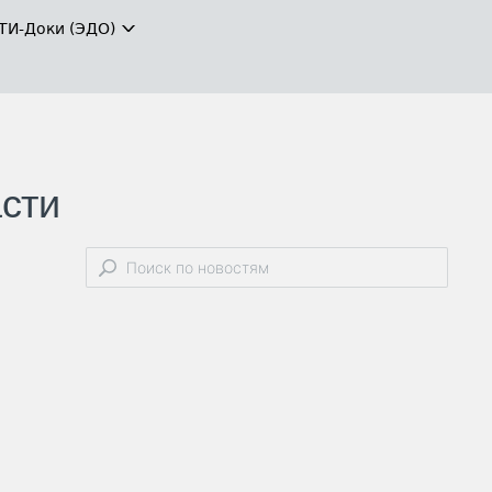
ТИ-Доки (ЭДО)
сти