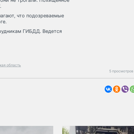
 они не трогали. Похищенное
.
агают, что подозреваемые
ге.
рудникам ГИБДД. Ведется
кая область
5 просмотров