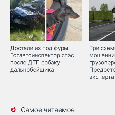
Три схе
Достали из под фуры.
мошенни
Госавтоинспектор спас
грузопер
после ДТП собаку
Предост
дальнобойщика
эксперта
Самое читаемое