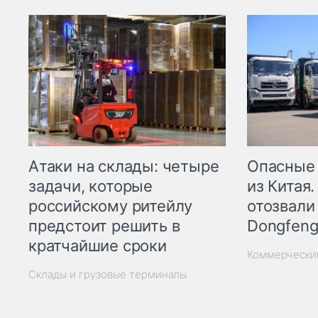
Опасные
Атаки на склады: четыре
из Китая.
задачи, которые
отозвали
российскому ритейлу
Dongfeng
предстоит решить в
кратчайшие сроки
Коммерчески
Склады и грузовые терминалы