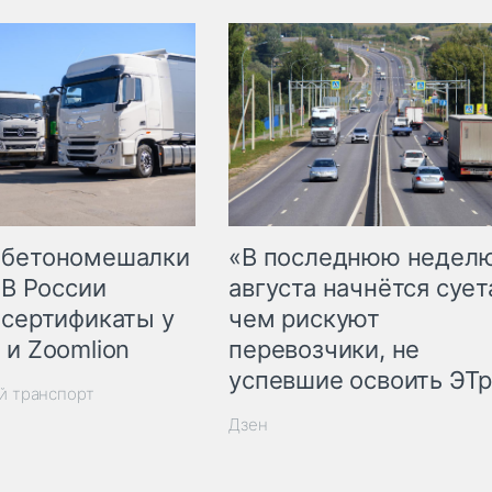
 бетономешалки
«В последнюю недел
 В России
августа начнётся суета
 сертификаты у
чем рискуют
 и Zoomlion
перевозчики, не
успевшие освоить ЭТ
й транспорт
Дзен