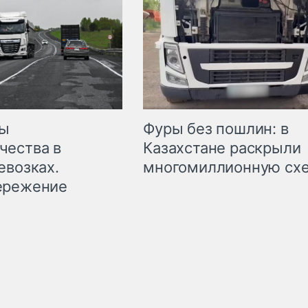
мы
Фуры без пошлин: в
чества в
Казахстане раскрыли
евозках.
многомиллионную сх
ережение