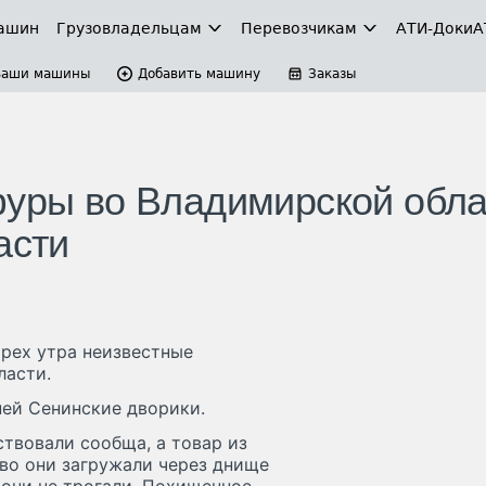
ашин
Грузовладельцам
Перевозчикам
АТИ-Доки
А
Ваши машины
Добавить машину
Заказы
фуры во Владимирской обла
асти
ырех утра неизвестные
ласти.
ней Сенинские дворики.
твовали сообща, а товар из
во они загружали через днище