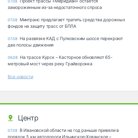
Проект трассы «Меридиан» остается
07.08
замороженным из-за недостаточного спроса
Минтранс предлагает тратить средства дорожных
07.08
фондов на защиту трасс от БПЛА
На развязке КАД с Пулковским шоссе перекроют
07.08
две полосы движения
На трассе Курск – Касторное обновляют 65-
06.08
метровый мост через реку Грайворонка
Все новости
Центр
В Ивановской области на год раньше привели в
07.08
порядок 5 км автодороги Ильинское-Хованское –