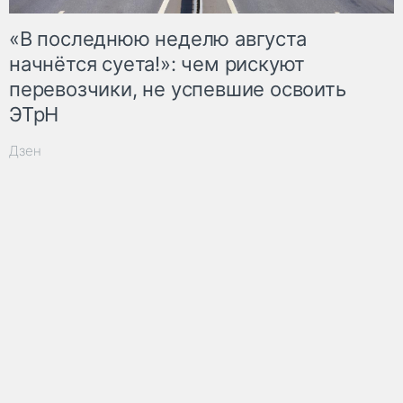
«В последнюю неделю августа
начнётся суета!»: чем рискуют
перевозчики, не успевшие освоить
ЭТрН
Дзен