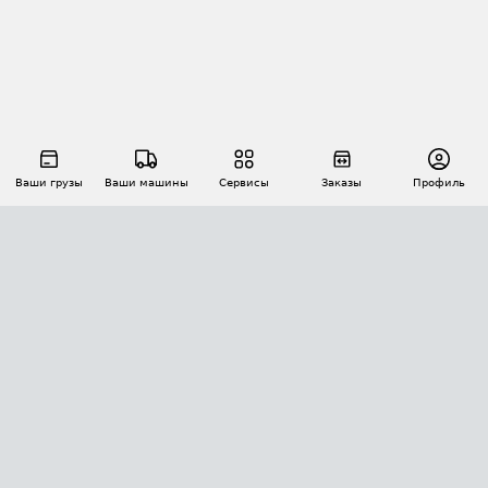
Ваши грузы
Ваши машины
Сервисы
Заказы
Профиль
АВТОМАТИЗАЦИЯ ПЕРЕВОЗОК
Площадки
Заказы
Торги
Тендеры
АТИ-Доки
GPS-мониторинг
АТИ Мессенджер
Цепочки грузов
API ATI.SU
ПОЛЕЗНОЕ
Расчет расстояний