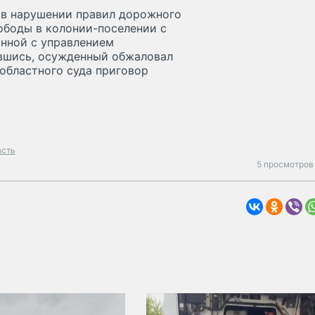
м в нарушении правил дорожного
ободы в колонии-поселении с
анной с управлением
ившись, осужденный обжаловал
областного суда приговор
асть
5 просмотров