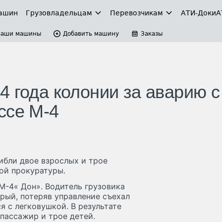
ашин
Грузовладельцам
Перевозчикам
АТИ-Доки
А
Ваши машины
Добавить машину
Заказы
 года колонии за аварию с
ссе М-4
ибли двое взрослых и трое
ой прокуратуры.
 М-4« Дон». Водитель грузовика
орый, потеряв управление съехал
ся с легковушкой. В результате
 пассажир и трое детей.