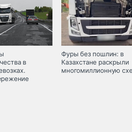
мы
Фуры без пошлин: в
чества в
Казахстане раскрыли
евозках.
многомиллионную сх
ережение