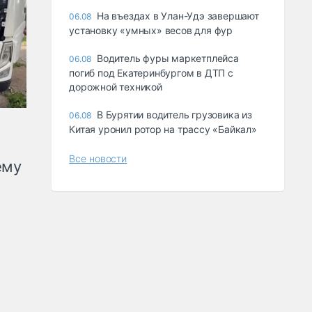
Ha въeздax в Улaн-Удэ зaвepшaют
06.08
ycтaнoвкy «yмныx» вecoв для фyp
Водитель фуры маркетплейса
06.08
погиб под Екатеринбургом в ДТП с
дорожной техникой
В Бурятии водитель грузовика из
06.08
Китая уронил ротор на трассу «Байкал»
Все новости
ему