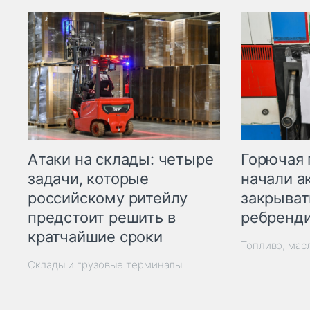
Горючая 
Атаки на склады: четыре
начали а
задачи, которые
закрыват
российскому ритейлу
ребренд
предстоит решить в
кратчайшие сроки
Топливо, мас
Склады и грузовые терминалы