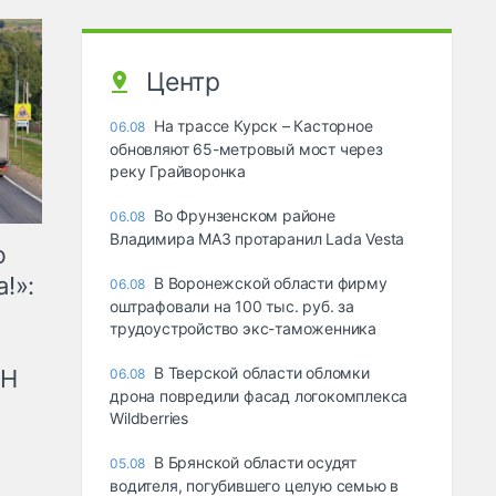
Центр
На трассе Курск – Касторное
06.08
обновляют 65-метровый мост через
реку Грайворонка
Во Фрунзенском районе
06.08
Владимира МАЗ протаранил Lada Vesta
ю
!»:
В Воронежской области фирму
06.08
оштрафовали на 100 тыс. руб. за
трудоустройство экс-таможенника
В Тверской области обломки
рН
06.08
дрона повредили фасад логокомплекса
Wildberries
В Брянской области осудят
05.08
водителя, погубившего целую семью в