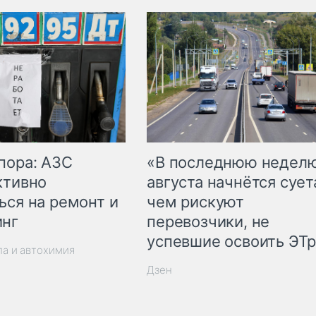
пора: АЗС
«В последнюю недел
ктивно
августа начнётся суета
ься на ремонт и
чем рискуют
инг
перевозчики, не
успевшие освоить ЭТ
ла и автохимия
Дзен