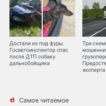
Три схе
Достали из под фуры.
мошенни
Госавтоинспектор спас
грузопер
после ДТП собаку
Предост
дальнобойщика
эксперта
Самое читаемое