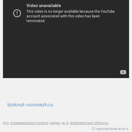
bloknot-voronezh.ru
дтп
оторвавшееся колесо
видео
м-4
воронежская область
13 просмотров всего.