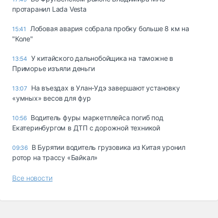
протаранил Lada Vesta
Лобовая авария собрала пробку больше 8 км на
15:41
"Коле"
У китайского дальнобойщика на таможне в
13:54
Приморье изъяли деньги
Ha въeздax в Улaн-Удэ зaвepшaют ycтaнoвкy
13:07
«yмныx» вecoв для фyp
Водитель фуры маркетплейса погиб под
10:56
Екатеринбургом в ДТП с дорожной техникой
В Бурятии водитель грузовика из Китая уронил
09:36
ротор на трассу «Байкал»
Все новости