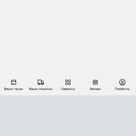
Ваши грузы
Ваши машины
Сервисы
Заказы
Профиль
АВТОМАТИЗАЦИЯ ПЕРЕВОЗОК
Площадки
Заказы
Торги
Тендеры
АТИ-Доки