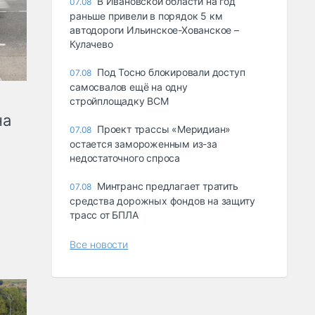
В Ивановской области на год
07.08
раньше привели в порядок 5 км
автодороги Ильинское-Хованское –
Кулачево
Под Тосно блокировали доступ
07.08
самосвалов ещё на одну
стройплощадку ВСМ
на
Проект трассы «Меридиан»
07.08
остается замороженным из-за
недостаточного спроса
Минтранс предлагает тратить
07.08
средства дорожных фондов на защиту
трасс от БПЛА
Все новости