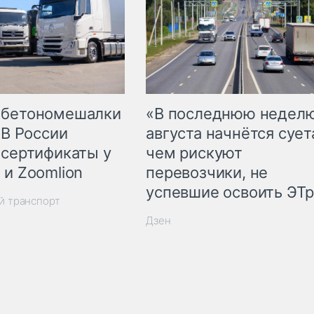
 бетономешалки
«В последнюю недел
 В России
августа начнётся суета
 сертификаты у
чем рискуют
 и Zoomlion
перевозчики, не
успевшие освоить ЭТ
й транспорт
Дзен