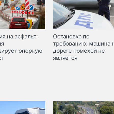
Остановка по
я на асфальт:
требованию: машина 
ия
дороге помехой не
зирует опорную
является
ог