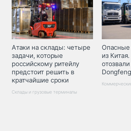
Опасные
Атаки на склады: четыре
из Китая.
задачи, которые
отозвали
российскому ритейлу
Dongfeng
предстоит решить в
кратчайшие сроки
Коммерчески
Склады и грузовые терминалы