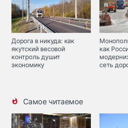
Дорога в никуда: как
Монополи
якутский весовой
как Росс
контроль душит
модерни
экономику
сеть дор
Самое читаемое