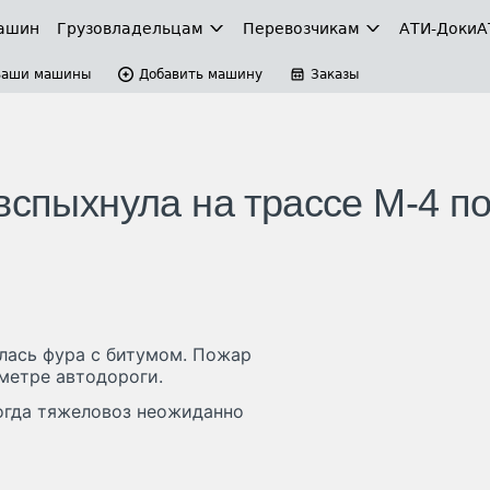
ашин
Грузовладельцам
Перевозчикам
АТИ-Доки
А
Ваши машины
Добавить машину
Заказы
вспыхнула на трассе М-4 п
лась фура с битумом. Пожар
ометре автодороги.
огда тяжеловоз неожиданно