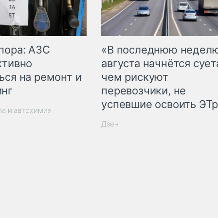
пора: АЗС
«В последнюю недел
ктивно
августа начнётся суета
ься на ремонт и
чем рискуют
инг
перевозчики, не
успевшие освоить ЭТ
ла и автохимия
Дзен