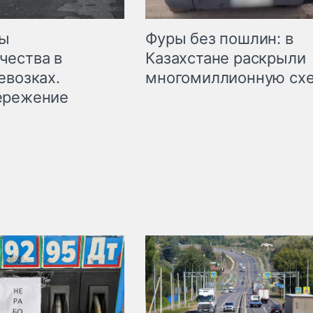
мы
Фуры без пошлин: в
чества в
Казахстане раскрыли
евозках.
многомиллионную сх
ережение