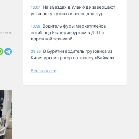
Ha въeздax в Улaн-Удэ зaвepшaют
13:07
ycтaнoвкy «yмныx» вecoв для фyp
Водитель фуры маркетплейса
10:56
погиб под Екатеринбургом в ДТП с
всего.
дорожной техникой
В Бурятии водитель грузовика из
09:36
Китая уронил ротор на трассу «Байкал»
Все новости