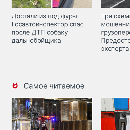
Три схе
Достали из под фуры.
мошенни
Госавтоинспектор спас
грузопер
после ДТП собаку
Предост
дальнобойщика
эксперта
Самое читаемое