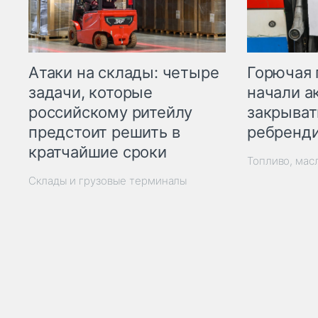
Горючая 
Атаки на склады: четыре
начали а
задачи, которые
закрыват
российскому ритейлу
ребренд
предстоит решить в
кратчайшие сроки
Топливо, мас
Склады и грузовые терминалы