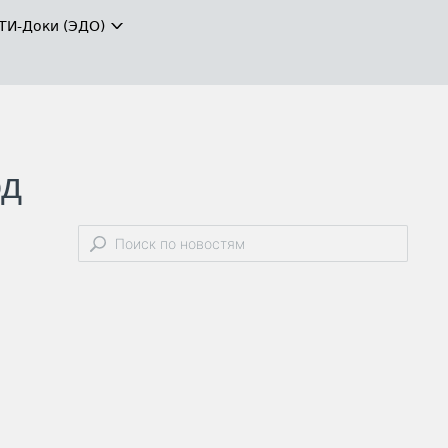
ТИ-Доки (ЭДО)
од