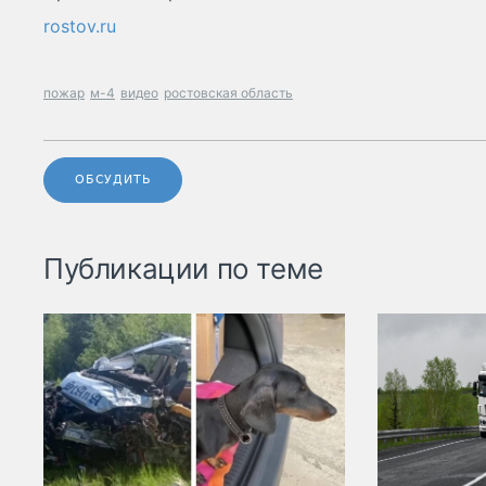
rostov.ru
пожар
м-4
видео
ростовская область
ОБСУДИТЬ
Публикации по теме