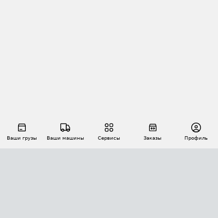
Ваши грузы
Ваши машины
Сервисы
Заказы
Профиль
АВТОМАТИЗАЦИЯ ПЕРЕВОЗОК
Площадки
Заказы
Торги
Тендеры
АТИ-Доки