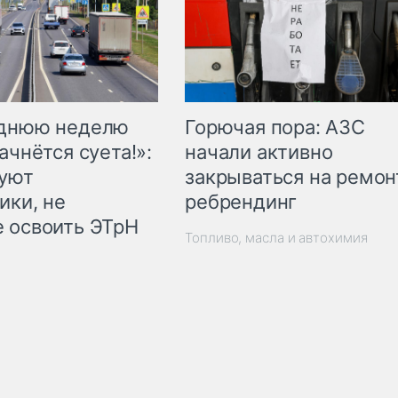
Горючая пора: АЗС
еднюю неделю
начали активно
ачнётся суета!»:
закрываться на ремон
куют
ребрендинг
ики, не
 освоить ЭТрН
Топливо, масла и автохимия