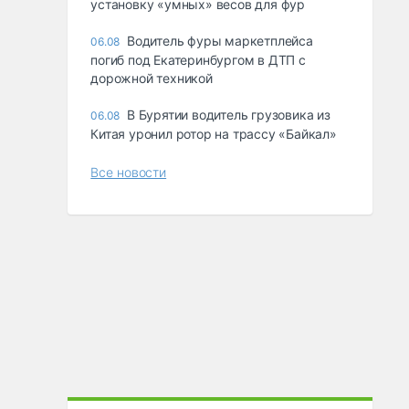
ycтaнoвкy «yмныx» вecoв для фyp
Водитель фуры маркетплейса
06.08
погиб под Екатеринбургом в ДТП с
дорожной техникой
В Бурятии водитель грузовика из
06.08
Китая уронил ротор на трассу «Байкал»
Все новости