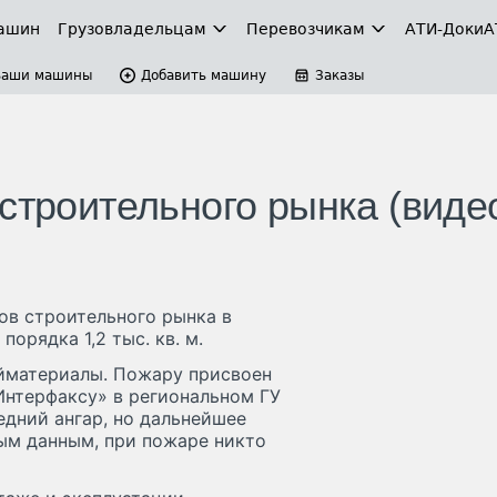
ашин
Грузовладельцам
Перевозчикам
АТИ-Доки
А
Ваши машины
Добавить машину
Заказы
строительного рынка (виде
ов строительного рынка в
орядка 1,2 тыс. кв. м.
ойматериалы. Пожару присвоен
нтерфаксу» в региональном ГУ
едний ангар, но дальнейшее
ым данным, при пожаре никто