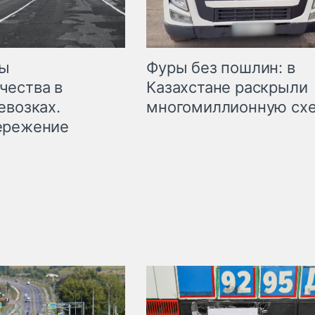
мы
Фуры без пошлин: в
чества в
Казахстане раскрыли
евозках.
многомиллионную сх
ережение