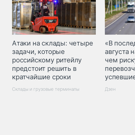
Атаки на склады: четыре
«В посл
задачи, которые
августа н
российскому ритейлу
чем рис
предстоит решить в
перевозч
кратчайшие сроки
успевшие
Склады и грузовые терминалы
Дзен