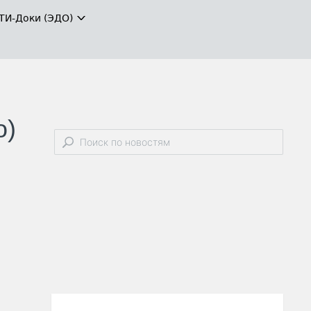
ТИ-Доки (ЭДО)
о)