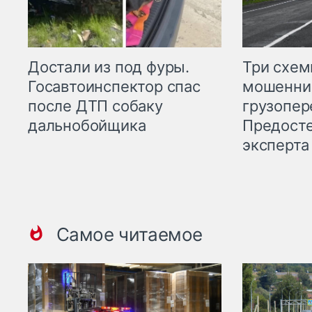
Три схе
Достали из под фуры.
мошенни
Госавтоинспектор спас
грузопер
после ДТП собаку
Предост
дальнобойщика
эксперта
Самое читаемое