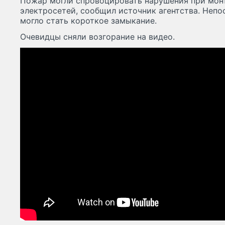
Пожар могли спровоцировать нарушения при мон
электросетей, сообщил источник агентства. Неп
могло стать короткое замыкание.
Очевидцы сняли возгорание на видео.