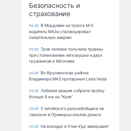
Безопасность и
страхование
В Мордовии на трассе М-5
06.08
водитель МАЗа спровоцировал
смертельную аварию
Трое человек получили травмы
06.08
при столкновении легковушки и двух
грузовиков в Могилеве
Во Фрунзенском районе
06.08
Владимира МАЗ протаранил Lada Vesta
Лобовая авария собрала пробку
06.08
больше 8 км на "Коле"
У китайского дальнобойщика на
06.08
таможне в Приморье изъяли деньги
Ha въeздax в Улaн-Удэ зaвepшaют
06.08