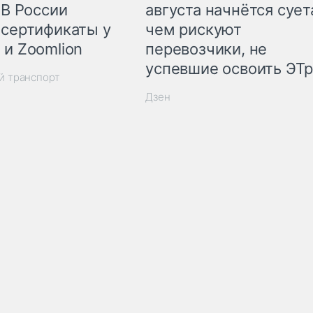
 В России
августа начнётся суета
 сертификаты у
чем рискуют
 и Zoomlion
перевозчики, не
успевшие освоить ЭТ
й транспорт
Дзен