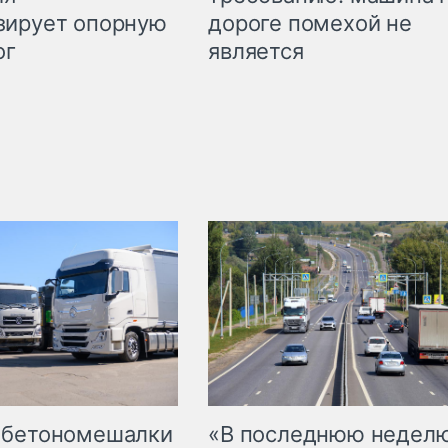
дороге помехой не
зирует опорную
является
ог
 бетономешалки
«В последнюю недел