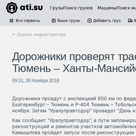
Грузы
Поиск грузов
Машины
Поиск м
Все сервисы
Ваши грузы
Добавить груз
← Дороги, инфраструктура
Дорожники проверят тра
Тюмень – Ханты-Мансий
09:31, 26 Ноября 2018
Дорожники проедут с инспекцией 600 км по феде
Екатеринбург – Тюмень и Р-404 Тюмень – Тобольс
ноября. Затем "Уралуправтодор" проведет "День к
Как сообщает "Уралуправтодор", в пути запланир
реконструкций и ремонтов участков автомобильны
Камышлова пройдет запуск после реконструкции 