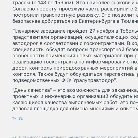
трассы (с 148 по 159 км). Это наиболее знаковый
Согласно проекту, проезжую часть расширили с 2
построили транспортную развязку. Это позволит
безопаснее добираться из Екатеринбурга в Тюмень
Пленарное заседание пройдет 27 ноября в Тоболь
представители организаций, осуществляющих со
автодорог в соответствии с госконтрактами. В х
специалисты обсудят вопросы транспортной безо
особенности применения новых материалов при р
реализацию госконтракта по информированию по
дорог, контроль природоохранных мероприятий в
контроля. Также будут обсуждаться перспективы 
подведомственных ФКУ"Уралуправтодор".
"День качества" – это возможность для заказчика
проектных и инженерных организаций обсудить н
касающиеся качества выполняемых работ, это по
деловая площадка для обмена мнениями и опытом
t-l.ru
качество дорог
ремонт дорог
реконструкция дорог
р-351
р-404
ек