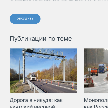
ОБСУДИТЬ
Публикации по теме
Дорога в никуда: как
Монополи
якутский весовой
как Росс