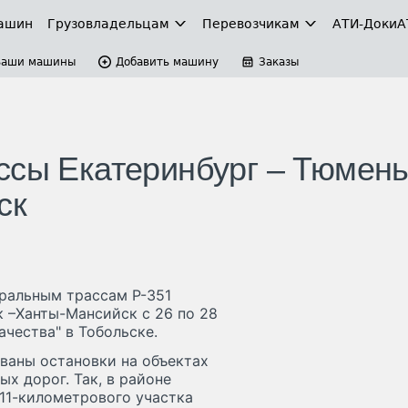
ашин
Грузовладельцам
Перевозчикам
АТИ-Доки
А
Ваши машины
Добавить машину
Заказы
ссы Екатеринбург – Тюмень
ск
ральным трассам Р-351
к –Ханты-Мансийск с 26 по 28
ачества" в Тобольске.
ованы остановки на объектах
х дорог. Так, в районе
11-километрового участка