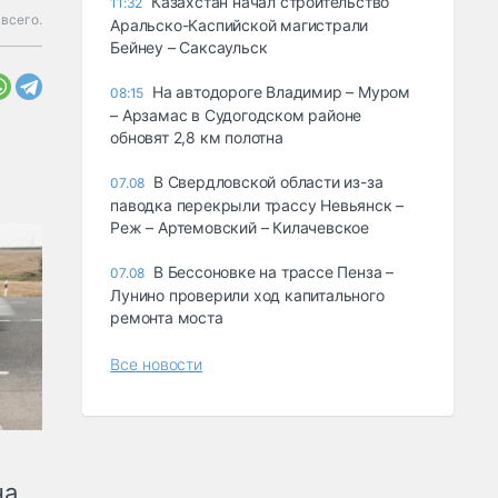
Казахстан начал строительство
11:32
 всего.
Аральско-Каспийской магистрали
Бейнеу – Саксаульск
На автодороге Владимир – Муром
08:15
– Арзамас в Судогодском районе
обновят 2,8 км полотна
В Свердловской области из-за
07.08
паводка перекрыли трассу Невьянск –
Реж – Артемовский – Килачевское
В Бессоновке на трассе Пенза –
07.08
Лунино проверили ход капитального
ремонта моста
Все новости
на