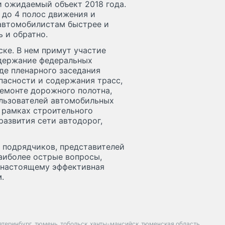
 и ожидаемый объект 2018 года.
 до 4 полос движения и
 автомобилистам быстрее и
 и обратно.
ске. В нем примут участие
держание федеральных
оде пленарного заседания
пасности и содержания трасс,
емонте дорожного полотна,
льзователей автомобильных
 рамках строительного
развития сети автодорог,
, подрядчиков, представителей
аиболее острые вопросы,
-настоящему эффективная
.
атеринбург
тюмень
тобольск
ханты-мансийск
тюменская область