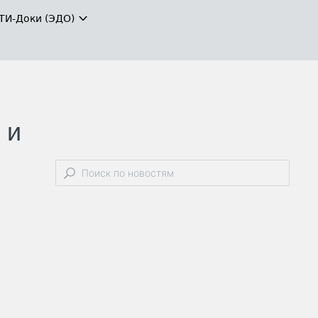
ТИ-Доки (ЭДО)
 и