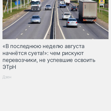
«В последнюю неделю августа
начнётся суета!»: чем рискуют
перевозчики, не успевшие освоить
ЭТрН
Дзен