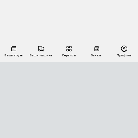
Ваши грузы
Ваши машины
Сервисы
Заказы
Профиль
АВТОМАТИЗАЦИЯ ПЕРЕВОЗОК
Площадки
Заказы
Торги
Тендеры
АТИ-Доки
GPS-мониторинг
АТИ Мессенджер
Цепочки грузов
API ATI.SU
ПОЛЕЗНОЕ
Расчет расстояний