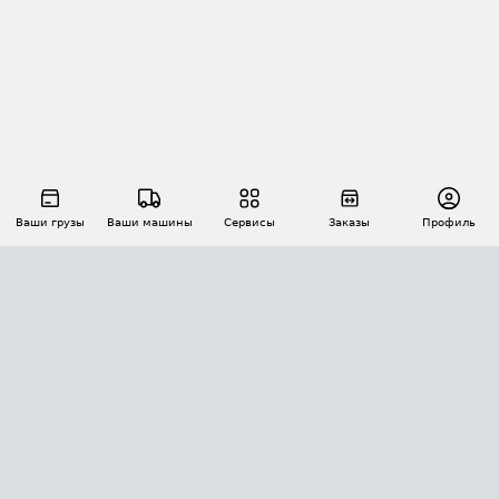
Ваши грузы
Ваши машины
Сервисы
Заказы
Профиль
АВТОМАТИЗАЦИЯ ПЕРЕВОЗОК
Площадки
Заказы
Торги
Тендеры
АТИ-Доки
GPS-мониторинг
АТИ Мессенджер
Цепочки грузов
API ATI.SU
ПОЛЕЗНОЕ