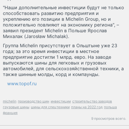
"Наши дополнительные инвестиции будут не только
способствовать развитию предприятия и
укреплению его позиции в Michelin Group, но и
положительно повлияют на экономику региона", –
заявил президент Michelin в Польше Ярослав
Михалак (Jarosław Michalak).
Группа Michelin присутствует в Ольштыне уже 23
года; за это время инвестиции в местное
предприятие достигли 1 млрд. евро. На заводе
выпускаются шины для легковых и грузовых
автомобилей, для сельскохозяйственной техники, а
также шинные молды, корд и компаунды.
www.topof.ru
michelin
производство шин
инвестиции
строительство заводов
грузовые шины
шины для спецтехники
планы на 2022 год
польша
франция
9 просмотров всего.