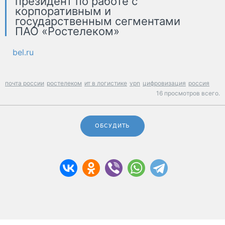
президент по работе с
корпоративным и
государственным сегментами
ПАО «Ростелеком»
bel.ru
почта россии
ростелеком
ит в логистике
vpn
цифровизация
россия
16 просмотров всего.
ОБСУДИТЬ