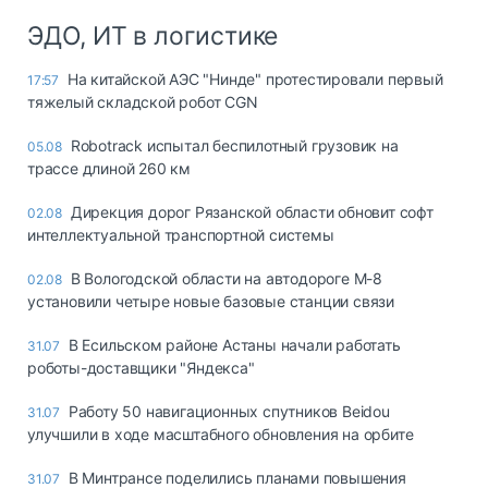
ЭДО, ИТ в логистике
На китайской АЭС "Нинде" протестировали первый
17:57
тяжелый складской робот CGN
Robotrack испытал беспилотный грузовик на
05.08
трассе длиной 260 км
Дирекция дорог Рязанской области обновит софт
02.08
интеллектуальной транспортной системы
В Вологодской области на автодороге М-8
02.08
установили четыре новые базовые станции связи
В Есильском районе Астаны начали работать
31.07
роботы-доставщики "Яндекса"
Работу 50 навигационных спутников Beidou
31.07
улучшили в ходе масштабного обновления на орбите
В Минтрансе поделились планами повышения
31.07