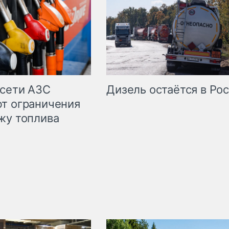
сети АЗС
Дизель остаётся в Ро
т ограничения
жу топлива