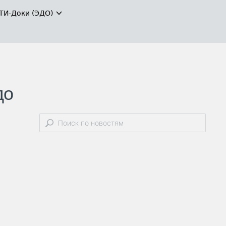
ТИ-Доки (ЭДО)
до