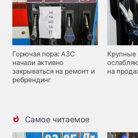
Горючая пора: АЗС
Крупные 
начали активно
ослабляю
закрываться на ремонт и
на прода
ребрендинг
Самое читаемое