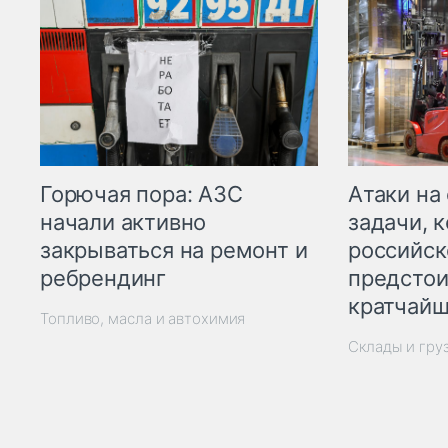
Горючая пора: АЗС
Атаки на
начали активно
задачи, 
закрываться на ремонт и
российск
ребрендинг
предстои
кратчайш
Топливо, масла и автохимия
Склады и гру