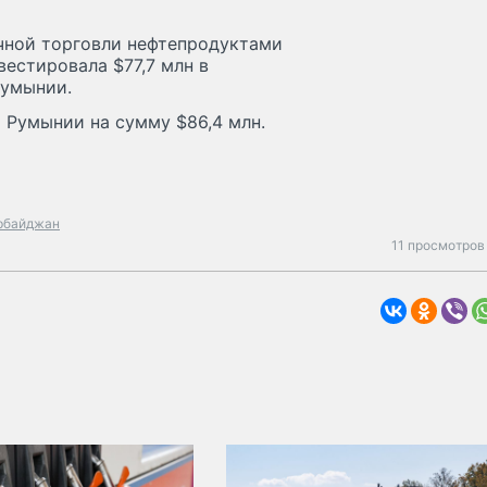
чной торговли нефтепродуктами
нвестировала $77,7 млн в
Румынии.
т Румынии на сумму $86,4 млн.
рбайджан
11 просмотров