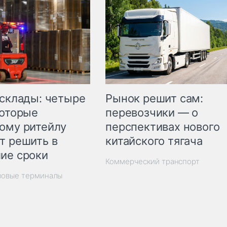
Рынок решит сам:
 склады: четыре
перевозчики — о
которые
перспективах нового
ому ритейлу
китайского тягача
т решить в
ие сроки
Коммерческий транспорт
зовые терминалы