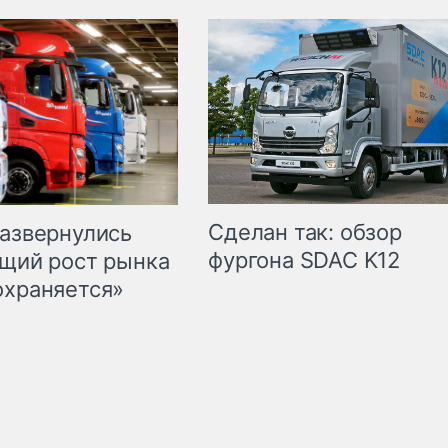
Сделан так: обзор
развернулись
фургона SDAC K12
бщий рост рынка
охраняется»