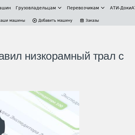
ашин
Грузовладельцам
Перевозчикам
АТИ-Доки
А
Ваши машины
Добавить машину
Заказы
авил низкорамный трал с