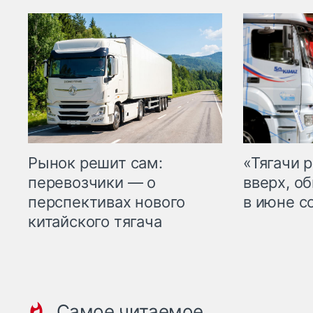
Рынок решит сам:
«Тягачи 
перевозчики — о
вверх, о
перспективах нового
в июне с
китайского тягача
Самое читаемое