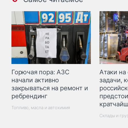
Горючая пора: АЗС
Атаки на
начали активно
задачи, 
закрываться на ремонт и
российск
ребрендинг
предстои
кратчайш
Топливо, масла и автохимия
Склады и гру