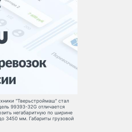
хники "Тверьстроймаш" стал
дель 99393-32G отличается
озить негабаритную по ширине
до 3450 мм. Габариты грузовой