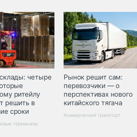
Рынок решит сам:
 склады: четыре
перевозчики — о
которые
перспективах нового
ому ритейлу
китайского тягача
т решить в
ие сроки
Коммерческий транспорт
зовые терминалы