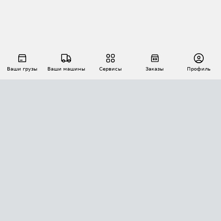
Ваши грузы
Ваши машины
Сервисы
Заказы
Профиль
АВТОМАТИЗАЦИЯ ПЕРЕВОЗОК
Площадки
Заказы
Торги
Тендеры
АТИ-Доки
GPS-мониторинг
АТИ Мессенджер
Цепочки грузов
API ATI.SU
ПОЛЕЗНОЕ
Расчет расстояний
БЕЗОПАСНОСТЬ
Академия ATI.SU