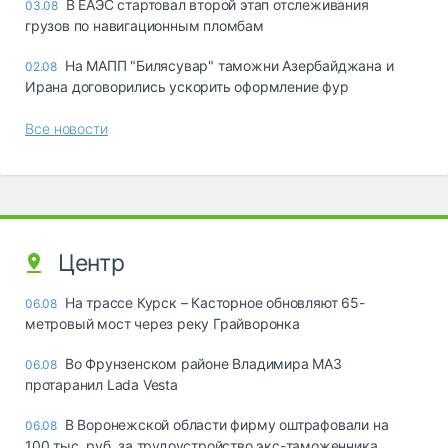
В ЕАЭС стартовал второй этап отслеживания
03.08
грузов по навигационным пломбам
На МАПП "Билясувар" таможни Азербайджана и
02.08
Ирана договорились ускорить оформление фур
Все новости
Центр
На трассе Курск – Касторное обновляют 65-
06.08
метровый мост через реку Грайворонка
Во Фрунзенском районе Владимира МАЗ
06.08
протаранил Lada Vesta
В Воронежской области фирму оштрафовали на
06.08
100 тыс. руб. за трудоустройство экс-таможенника