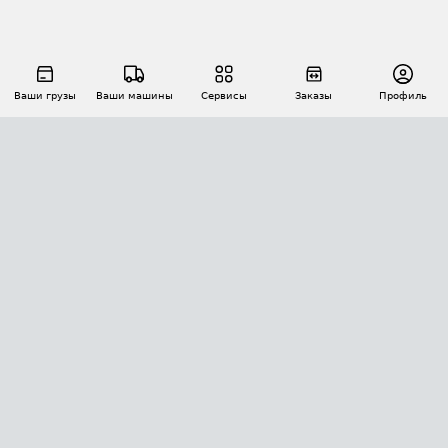
Ваши грузы
Ваши машины
Сервисы
Заказы
Профиль
АВТОМАТИЗАЦИЯ ПЕРЕВОЗОК
Площадки
Заказы
Торги
Тендеры
АТИ-Доки
GPS-мониторинг
АТИ Мессенджер
Цепочки грузов
API ATI.SU
ПОЛЕЗНОЕ
Расчет расстояний
БЕЗОПАСНОСТЬ
Академия ATI.SU
ATI.SU о безопасности
Звезды ATI.SU на вашем сайте
КОНТАКТЫ И ТАРИФЫ
Памятка по проверке контрагентов
Индекс ATI.SU FTL РФ