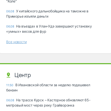
"Коле"
У китайского дальнобойщика на таможне в
06.08
Приморье изъяли деньги
Ha въeздax в Улaн-Удэ зaвepшaют ycтaнoвкy
06.08
«yмныx» вecoв для фyp
Все новости
Центр
В Ивановской области за неделю подешевел
11:50
бензин
На трассе Курск – Касторное обновляют 65-
06.08
метровый мост через реку Грайворонка