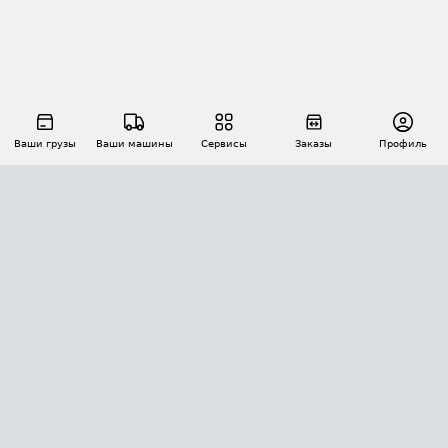
Ваши грузы
Ваши машины
Сервисы
Заказы
Профиль
АВТОМАТИЗАЦИЯ ПЕРЕВОЗОК
Площадки
Заказы
Торги
Тендеры
АТИ-Доки
GPS-мониторинг
АТИ Мессенджер
Цепочки грузов
API ATI.SU
ПОЛЕЗНОЕ
Расчет расстояний
БЕЗОПАСНОСТЬ
Академия ATI.SU