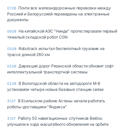
Почти все железнодорожные перевозки между
07.08
Россией и Белоруссией переведены на электронные
документы
На китайской АЭС "Нинде" протестировали первый
06.08
тяжелый складской робот CGN
Robotrack испытал беспилотный грузовик на
05.08
трассе длиной 260 км
Дирекция дорог Рязанской области обновит софт
02.08
интеллектуальной транспортной системы
В Вологодской области на автодороге М-8
02.08
установили четыре новые базовые станции связи
В Есильском районе Астаны начали работать
31.07
роботы-доставщики "Яндекса"
Работу 50 навигационных спутников Beidou
31.07
улучшили в ходе масштабного обновления на орбите