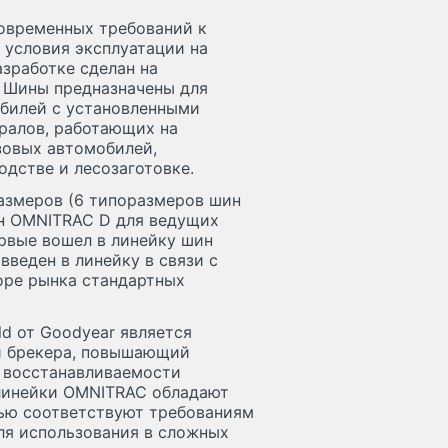
овременных требований к
условия эксплуатации на
азработке сделан на
 Шины предназначены для
обилей с установленными
ралов, работающих на
зовых автомобилей,
дстве и лесозаготовке.
азмеров (6 типоразмеров шин
ин OMNITRAC D для ведущих
ервые вошел в линейку шин
введен в линейку в связи с
оре рынка стандартных
ld от Goodyear является
й брекера, повышающий
 восстанавливаемости
 линейки OMNITRAC обладают
тью соответствуют требованиям
ля использования в сложных