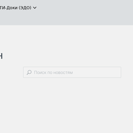
ТИ-Доки (ЭДО)
н