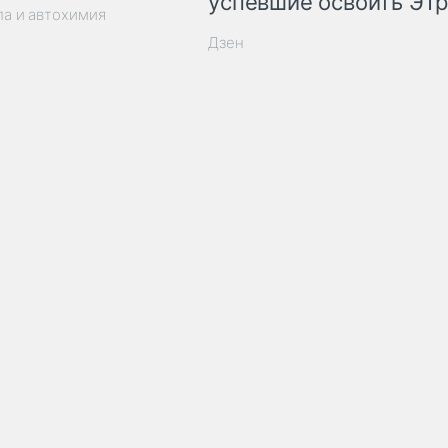
успевшие освоить ЭТ
ла и автохимия
Дзен