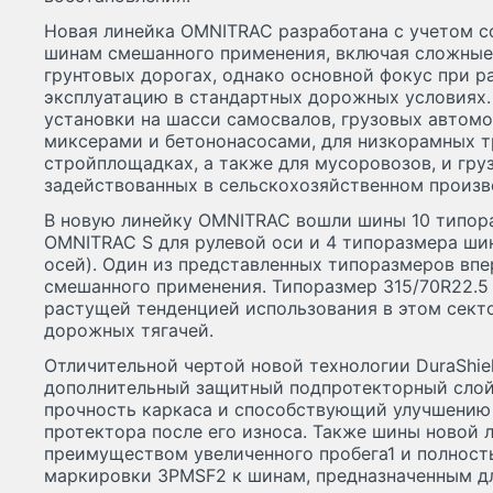
Новая линейка OMNITRAC разработана с учетом с
шинам смешанного применения, включая сложные 
грунтовых дорогах, однако основной фокус при р
эксплуатацию в стандартных дорожных условиях.
установки на шасси самосвалов, грузовых автом
миксерами и бетононасосами, для низкорамных т
стройплощадках, а также для мусоровозов, и гру
задействованных в сельскохозяйственном произво
В новую линейку OMNITRAC вошли шины 10 типор
OMNITRAC S для рулевой оси и 4 типоразмера ш
осей). Один из представленных типоразмеров вп
смешанного применения. Типоразмер 315/70R22.5 
растущей тенденцией использования в этом сект
дорожных тягачей.
Отличительной чертой новой технологии DuraShie
дополнительный защитный подпротекторный сло
прочность каркаса и способствующий улучшению
протектора после его износа. Также шины новой
преимуществом увеличенного пробега1 и полнос
маркировки 3PMSF2 к шинам, предназначенным д