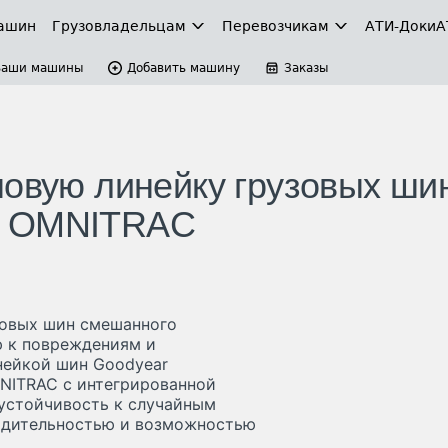
ашин
Грузовладельцам
Перевозчикам
АТИ-Доки
А
Ваши машины
Добавить машину
Заказы
новую линейку грузовых ши
я OMNITRAC
зовых шин смешанного
 к повреждениям и
нейкой шин Goodyear
NITRAC с интегрированной
 устойчивость к случайным
одительностью и возможностью