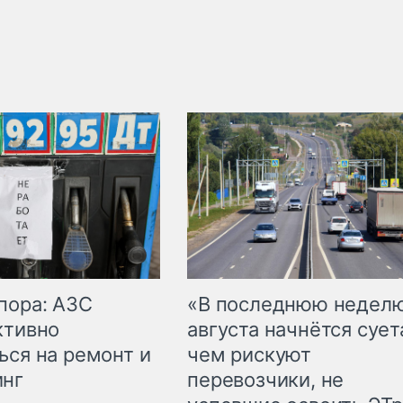
пора: АЗС
«В последнюю недел
ктивно
августа начнётся суета
ься на ремонт и
чем рискуют
инг
перевозчики, не