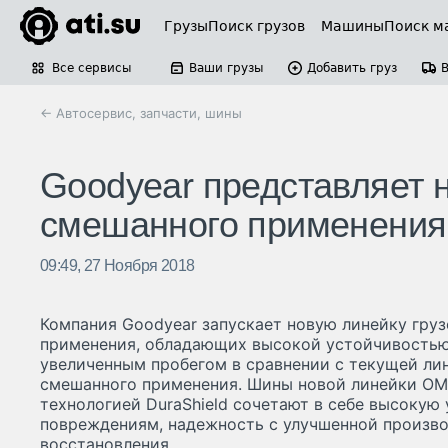
Грузы
Поиск грузов
Машины
Поиск м
Все сервисы
Ваши грузы
Добавить груз
← Автосервис, запчасти, шины
Goodyear представляет 
смешанного применени
09:49, 27 Ноября 2018
Компания Goodyear запускает новую линейку гру
применения, обладающих высокой устойчивостью
увеличенным пробегом в сравнении с текущей ли
смешанного применения. Шины новой линейки OM
технологией DuraShield сочетают в себе высокую
повреждениям, надежность с улучшенной произв
восстановления.