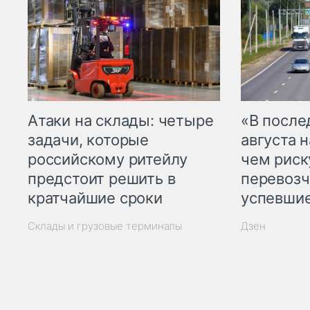
Атаки на склады: четыре
«В посл
задачи, которые
августа н
российскому ритейлу
чем рис
предстоит решить в
перевозч
кратчайшие сроки
успевшие
Склады и грузовые терминалы
Дзен