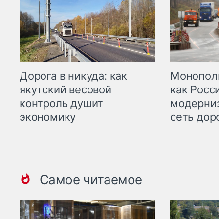
Дорога в никуда: как
Монополи
якутский весовой
как Росс
контроль душит
модерни
экономику
сеть дор
Самое читаемое