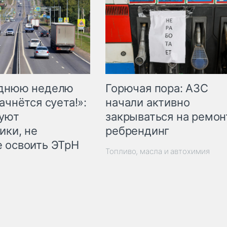
Горючая пора: АЗС
еднюю неделю
начали активно
ачнётся суета!»:
закрываться на ремон
куют
ребрендинг
ики, не
 освоить ЭТрН
Топливо, масла и автохимия