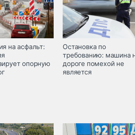
Остановка по
я на асфальт:
требованию: машина 
ия
дороге помехой не
зирует опорную
является
ог