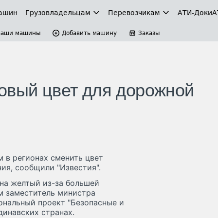
ашин
Грузовладельцам
Перевозчикам
АТИ-Доки
А
Ваши машины
Добавить машину
Заказы
овый цвет для дорожной
 в регионах сменить цвет
я, сообщили "Известия".
на желтый из-за большей
м заместитель министра
ональный проект "Безопасные и
динавских странах.