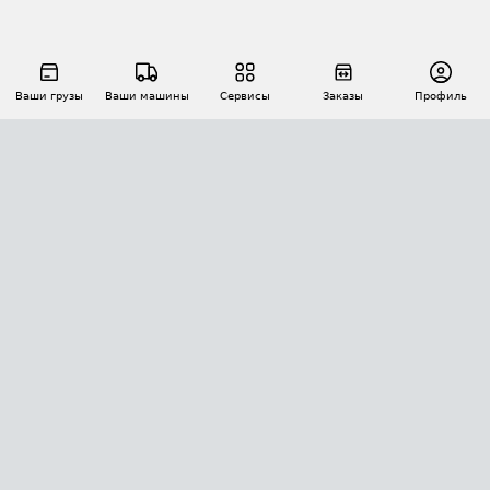
Ваши грузы
Ваши машины
Сервисы
Заказы
Профиль
АВТОМАТИЗАЦИЯ ПЕРЕВОЗОК
Площадки
Заказы
Торги
Тендеры
АТИ-Доки
GPS-мониторинг
АТИ Мессенджер
Цепочки грузов
API ATI.SU
ПОЛЕЗНОЕ
Расчет расстояний
БЕЗОПАСНОСТЬ
Академия ATI.SU
ATI.SU о безопасности
Звезды ATI.SU на вашем сайте
КОНТАКТЫ И ТАРИФЫ
Памятка по проверке контрагентов
Индекс ATI.SU FTL РФ