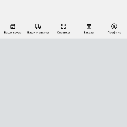
Ваши грузы
Ваши машины
Сервисы
Заказы
Профиль
АВТОМАТИЗАЦИЯ ПЕРЕВОЗОК
Площадки
Заказы
Торги
Тендеры
АТИ-Доки
GPS-мониторинг
АТИ Мессенджер
Цепочки грузов
API ATI.SU
ПОЛЕЗНОЕ
Расчет расстояний
БЕЗОПАСНОСТЬ
Академия ATI.SU
ATI.SU о безопасности
Звезды ATI.SU на вашем сайте
КОНТАКТЫ И ТАРИФЫ