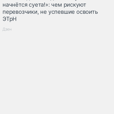
начнётся суета!»: чем рискуют
перевозчики, не успевшие освоить
ЭТрН
Дзен