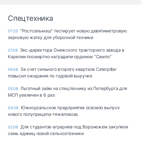
Спецтехника
"Ростсельмаш" тестирует новую девятиметровую
07:25
зерновую жатку для уборочной техники
Экс-директора Онежского тракторного завода в
07.08
Карелии посмертно наградили орденом "Сампо"
За счет сильного второго квартала Caterpillar
06.08
повысил ожидания по годовой выручке
Льготный заём на спецтехнику из Петербурга для
05.08
МСП увеличен в 6 раз
Южноуральское предприятие освоило выпуск
04.08
нового полуприцепа-тяжеловоза
Для студентов-аграриев под Воронежем закупили
02.08
семь единиц новой сельхозтехники