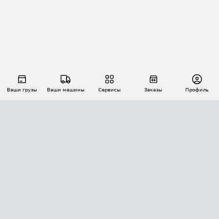
Ваши грузы
Ваши машины
Сервисы
Заказы
Профиль
АВТОМАТИЗАЦИЯ ПЕРЕВОЗОК
Площадки
Заказы
Торги
Тендеры
АТИ-Доки
GPS-мониторинг
АТИ Мессенджер
Цепочки грузов
API ATI.SU
ПОЛЕЗНОЕ