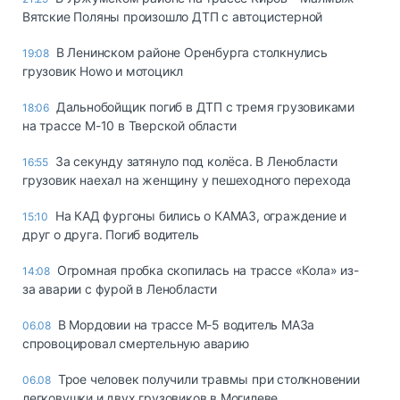
Вятские Поляны произошло ДТП с автоцистерной
В Ленинском районе Оренбурга столкнулись
19:08
грузовик Howo и мотоцикл
Дальнобойщик погиб в ДТП с тремя грузовиками
18:06
на трассе М-10 в Тверской области
За секунду затянуло под колёса. В Ленобласти
16:55
грузовик наехал на женщину у пешеходного перехода
На КАД фургоны бились о КАМАЗ, ограждение и
15:10
друг о друга. Погиб водитель
Огромная пробка скопилась на трассе «Кола» из-
14:08
за аварии с фурой в Ленобласти
В Мордовии на трассе М-5 водитель МАЗа
06.08
спровоцировал смертельную аварию
Трое человек получили травмы при столкновении
06.08
легковушки и двух грузовиков в Могилеве