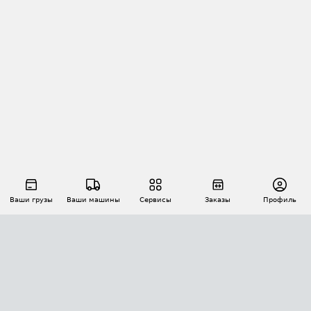
Ваши грузы
Ваши машины
Сервисы
Заказы
Профиль
АВТОМАТИЗАЦИЯ ПЕРЕВОЗОК
Площадки
Заказы
Торги
Тендеры
АТИ-Доки