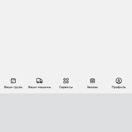
Ваши грузы
Ваши машины
Сервисы
Заказы
Профиль
АВТОМАТИЗАЦИЯ ПЕРЕВОЗОК
Площадки
Заказы
Торги
Тендеры
АТИ-Доки