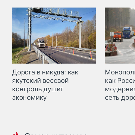
Дорога в никуда: как
Монополи
якутский весовой
как Росс
контроль душит
модерни
экономику
сеть дор