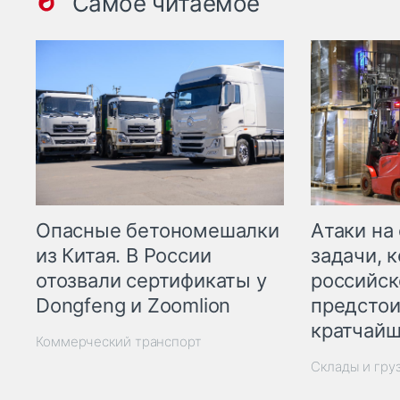
Самое читаемое
Опасные бетономешалки
Атаки на
из Китая. В России
задачи, 
отозвали сертификаты у
российск
Dongfeng и Zoomlion
предстои
кратчайш
Коммерческий транспорт
Склады и гру