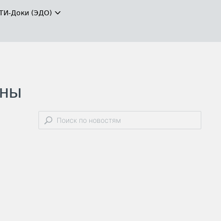
ТИ-Доки (ЭДО)
ены