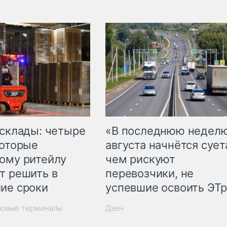
 склады: четыре
«В последнюю недел
которые
августа начнётся суета
ому ритейлу
чем рискуют
т решить в
перевозчики, не
ие сроки
успевшие освоить ЭТ
зовые терминалы
Дзен