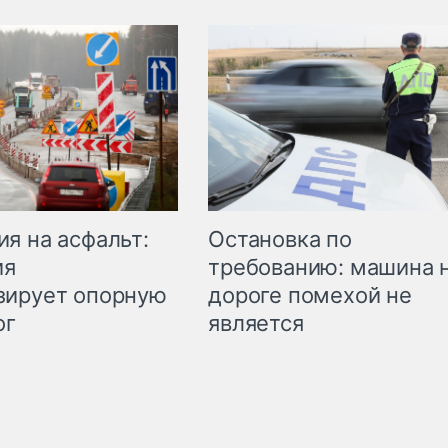
Остановка по
я на асфальт:
требованию: машина 
ия
дороге помехой не
зирует опорную
является
ог