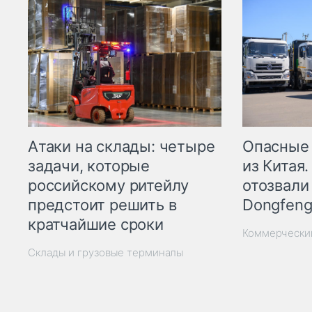
Опасные
Атаки на склады: четыре
из Китая.
задачи, которые
отозвали
российскому ритейлу
Dongfeng
предстоит решить в
кратчайшие сроки
Коммерчески
Склады и грузовые терминалы