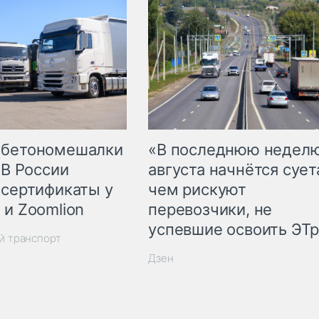
 бетономешалки
«В последнюю недел
 В России
августа начнётся суета
 сертификаты у
чем рискуют
 и Zoomlion
перевозчики, не
успевшие освоить ЭТ
й транспорт
Дзен