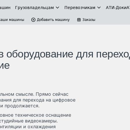
ашин
Грузовладельцам
Перевозчикам
АТИ-Доки
А
Ваши машины
Добавить машину
Заказы
в оборудование для перехо
ие
вальном смысле. Прямо сейчас
ания для перехода на цифровое
и продолжается.
новное техническое оснащение
 студийные видеокамеры.
ентиляции и охлаждения