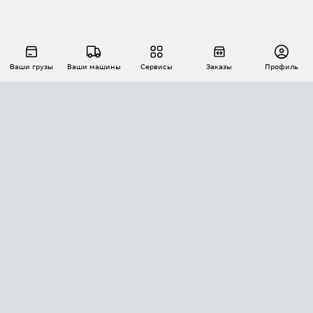
Ваши грузы
Ваши машины
Сервисы
Заказы
Профиль
АВТОМАТИЗАЦИЯ ПЕРЕВОЗОК
Площадки
Заказы
Торги
Тендеры
АТИ-Доки
GPS-мониторинг
АТИ Мессенджер
Цепочки грузов
API ATI.SU
ПОЛЕЗНОЕ
Расчет расстояний
БЕЗОПАСНОСТЬ
Академия ATI.SU
ATI.SU о безопасности
Звезды ATI.SU на вашем сайте
КОНТАКТЫ И ТАРИФЫ
Памятка по проверке контрагентов
Индекс ATI.SU FTL РФ