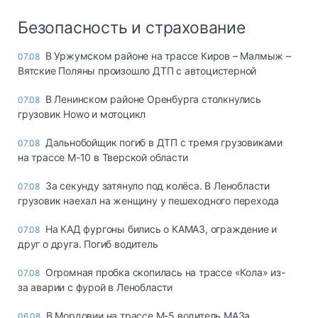
Безопасность и страхование
В Уржумском районе на трассе Киров – Малмыж –
07.08
Вятские Поляны произошло ДТП с автоцистерной
В Ленинском районе Оренбурга столкнулись
07.08
грузовик Howo и мотоцикл
Дальнобойщик погиб в ДТП с тремя грузовиками
07.08
на трассе М-10 в Тверской области
За секунду затянуло под колёса. В Ленобласти
07.08
грузовик наехал на женщину у пешеходного перехода
На КАД фургоны бились о КАМАЗ, ограждение и
07.08
друг о друга. Погиб водитель
Огромная пробка скопилась на трассе «Кола» из-
07.08
за аварии с фурой в Ленобласти
В Мордовии на трассе М-5 водитель МАЗа
06.08