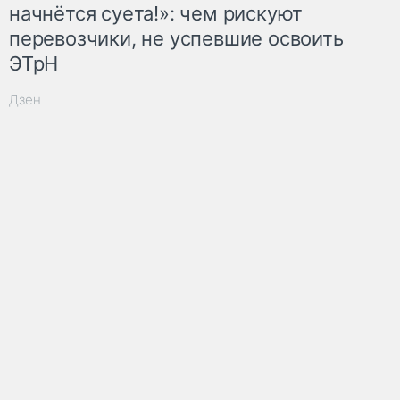
начнётся суета!»: чем рискуют
перевозчики, не успевшие освоить
ЭТрН
Дзен