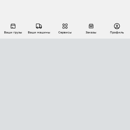
Ваши грузы
Ваши машины
Сервисы
Заказы
Профиль
АВТОМАТИЗАЦИЯ ПЕРЕВОЗОК
Площадки
Заказы
Торги
Тендеры
АТИ-Доки
GPS-мониторинг
АТИ Мессенджер
Цепочки грузов
API ATI.SU
ПОЛЕЗНОЕ
Расчет расстояний
БЕЗОПАСНОСТЬ
Академия ATI.SU
ATI.SU о безопасности
Звезды ATI.SU на вашем сайте
КОНТАКТЫ И ТАРИФЫ