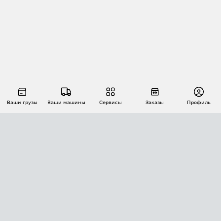
Ваши грузы
Ваши машины
Сервисы
Заказы
Профиль
АВТОМАТИЗАЦИЯ ПЕРЕВОЗОК
Площадки
Заказы
Торги
Тендеры
АТИ-Доки
GPS-мониторинг
АТИ Мессенджер
Цепочки грузов
API ATI.SU
ПОЛЕЗНОЕ