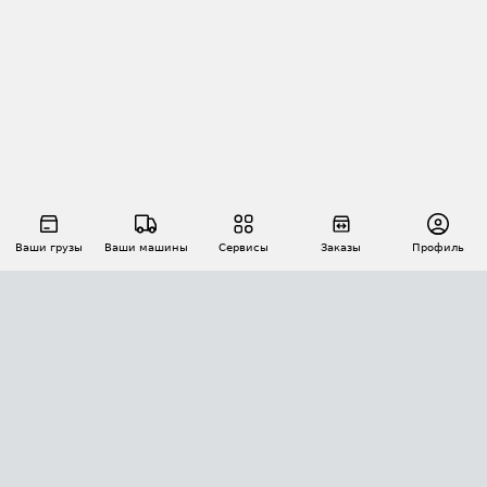
Ваши грузы
Ваши машины
Сервисы
Заказы
Профиль
АВТОМАТИЗАЦИЯ ПЕРЕВОЗОК
Площадки
Заказы
Торги
Тендеры
АТИ-Доки
GPS-мониторинг
АТИ Мессенджер
Цепочки грузов
API ATI.SU