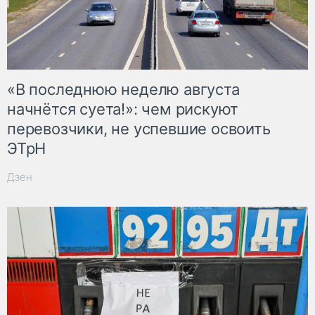
«В последнюю неделю августа
начнётся суета!»: чем рискуют
перевозчики, не успевшие освоить
ЭТрН
Дзен