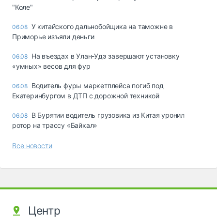
"Коле"
У китайского дальнобойщика на таможне в
06.08
Приморье изъяли деньги
Ha въeздax в Улaн-Удэ зaвepшaют ycтaнoвкy
06.08
«yмныx» вecoв для фyp
Водитель фуры маркетплейса погиб под
06.08
Екатеринбургом в ДТП с дорожной техникой
В Бурятии водитель грузовика из Китая уронил
06.08
ротор на трассу «Байкал»
Все новости
Центр