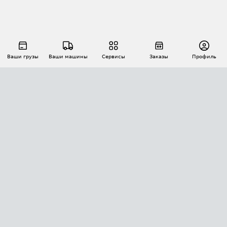
Ваши грузы
Ваши машины
Сервисы
Заказы
Профиль
АВТОМАТИЗАЦИЯ ПЕРЕВОЗОК
Площадки
Заказы
Торги
Тендеры
АТИ-Доки
GPS-мониторинг
АТИ Мессенджер
Цепочки грузов
API ATI.SU
ПОЛЕЗНОЕ
Расчет расстояний
БЕЗОПАСНОСТЬ
Академия ATI.SU
ATI.SU о безопасности
Звезды ATI.SU на вашем сайте
КОНТАКТЫ И ТАРИФЫ