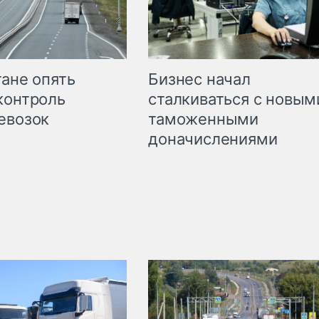
Бизнес начал
тане опять
сталкиваться с новым
контроль
таможенными
евозок
доначислениями