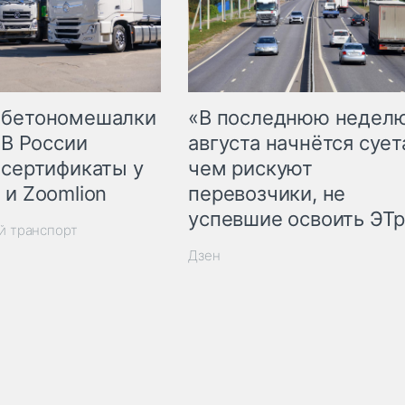
 бетономешалки
«В последнюю недел
 В России
августа начнётся суета
 сертификаты у
чем рискуют
 и Zoomlion
перевозчики, не
успевшие освоить ЭТ
й транспорт
Дзен