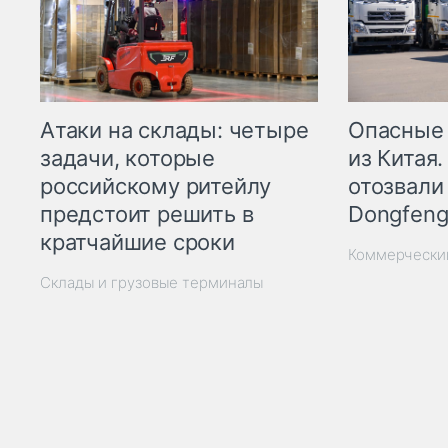
Опасные
Атаки на склады: четыре
из Китая.
задачи, которые
отозвали
российскому ритейлу
Dongfeng
предстоит решить в
кратчайшие сроки
Коммерчески
Склады и грузовые терминалы