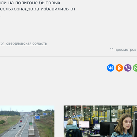
или на полигоне бытовых
ссельхознадзора избавились от
.
ург
свердловская область
11 просмотров