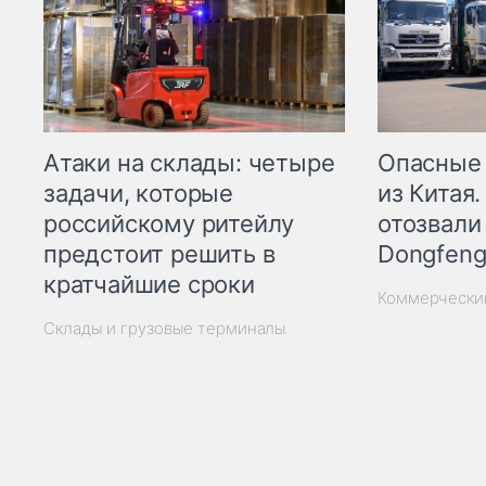
Опасные
Атаки на склады: четыре
из Китая.
задачи, которые
отозвали
российскому ритейлу
Dongfeng
предстоит решить в
кратчайшие сроки
Коммерчески
Склады и грузовые терминалы