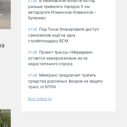
В Ивановской области на год
07.08
раньше привели в порядок 5 км
автодороги Ильинское-Хованское –
Кулачево
Под Тосно блокировали доступ
07.08
самосвалов ещё на одну
стройплощадку ВСМ
на
Проект трассы «Меридиан»
07.08
остается замороженным из-за
недостаточного спроса
Минтранс предлагает тратить
07.08
средства дорожных фондов на защиту
трасс от БПЛА
Все новости