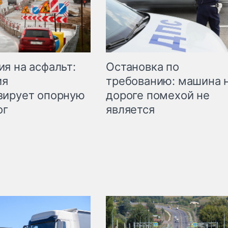
Остановка по
я на асфальт:
требованию: машина 
ия
дороге помехой не
зирует опорную
является
ог