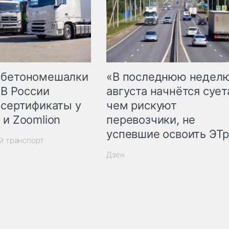
 бетономешалки
«В последнюю недел
 В России
августа начнётся суета
 сертификаты у
чем рискуют
 и Zoomlion
перевозчики, не
успевшие освоить ЭТ
й транспорт
Дзен