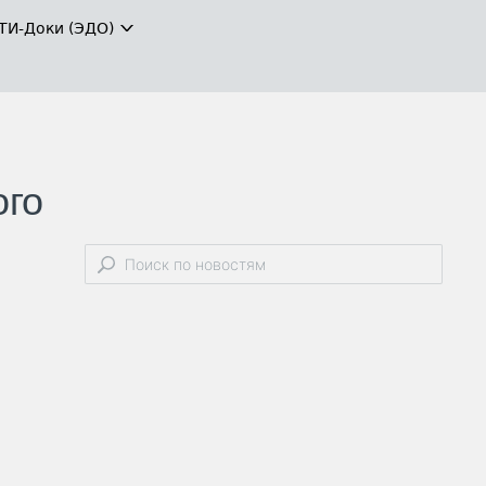
ТИ-Доки (ЭДО)
ого