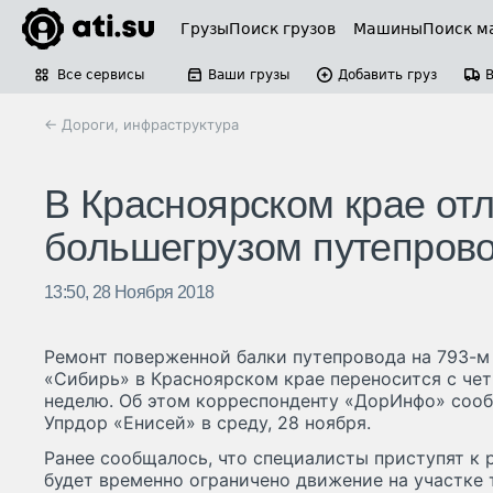
Грузы
Поиск грузов
Машины
Поиск м
Все сервисы
Ваши грузы
Добавить груз
← Дороги, инфраструктура
В Красноярском крае от
большегрузом путепрово
13:50, 28 Ноября 2018
Ремонт поверженной балки путепровода на 793-м
«Сибирь» в Красноярском крае переносится с чет
неделю. Об этом корреспонденту «ДорИнфо» соо
Упрдор «Енисей» в среду, 28 ноября.
Ранее сообщалось, что специалисты приступят к р
будет временно ограничено движение на участке 