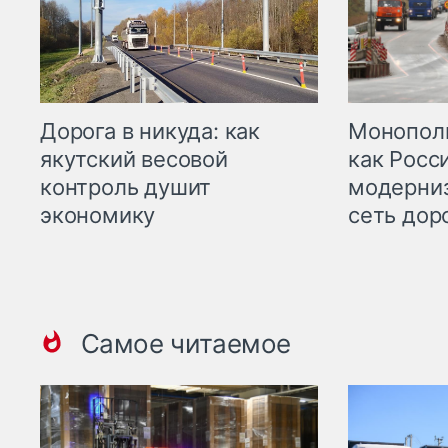
Дорога в никуда: как
Монополи
якутский весовой
как Росс
контроль душит
модерни
экономику
сеть дор
Самое читаемое