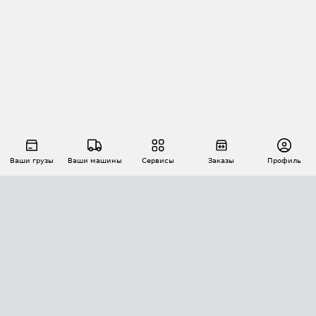
Ваши грузы
Ваши машины
Сервисы
Заказы
Профиль
АВТОМАТИЗАЦИЯ ПЕРЕВОЗОК
Площадки
Заказы
Торги
Тендеры
АТИ-Доки
GPS-мониторинг
АТИ Мессенджер
Цепочки грузов
API ATI.SU