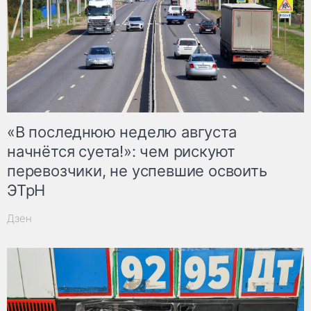
«В последнюю неделю августа
начнётся суета!»: чем рискуют
перевозчики, не успевшие освоить
ЭТрН
Дзен