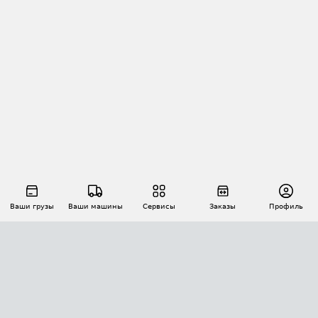
Ваши грузы
Ваши машины
Сервисы
Заказы
Профиль
АВТОМАТИЗАЦИЯ ПЕРЕВОЗОК
Площадки
Заказы
Торги
Тендеры
АТИ-Доки