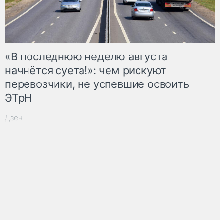
«В последнюю неделю августа
начнётся суета!»: чем рискуют
перевозчики, не успевшие освоить
ЭТрН
Дзен