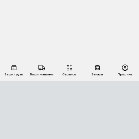
Ваши грузы
Ваши машины
Сервисы
Заказы
Профиль
АВТОМАТИЗАЦИЯ ПЕРЕВОЗОК
Площадки
Заказы
Торги
Тендеры
АТИ-Доки
GPS-мониторинг
АТИ Мессенджер
Цепочки грузов
API ATI.SU