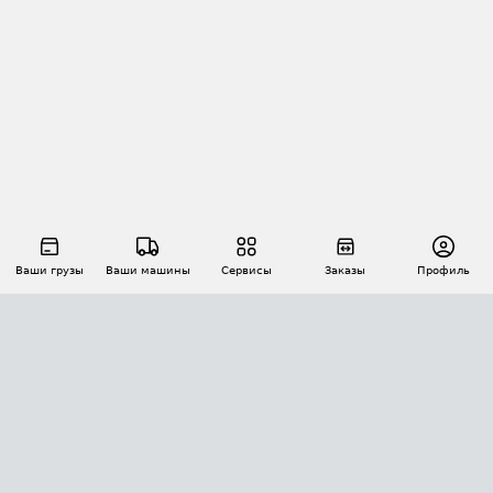
Ваши грузы
Ваши машины
Сервисы
Заказы
Профиль
АВТОМАТИЗАЦИЯ ПЕРЕВОЗОК
Площадки
Заказы
Торги
Тендеры
АТИ-Доки
GPS-мониторинг
АТИ Мессенджер
Цепочки грузов
API ATI.SU