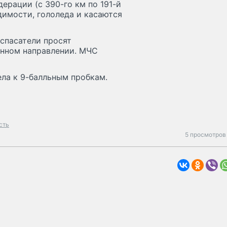
ерации (с 390-го км по 191-й
димости, гололеда и касаются
 спасатели просят
анном направлении. МЧС
ела к 9-балльным пробкам.
сть
5 просмотров