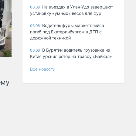
Ha въeздax в Улaн-Удэ зaвepшaют
06.08
ycтaнoвкy «yмныx» вecoв для фyp
Водитель фуры маркетплейса
06.08
погиб под Екатеринбургом в ДТП с
дорожной техникой
В Бурятии водитель грузовика из
06.08
Китая уронил ротор на трассу «Байкал»
Все новости
ему