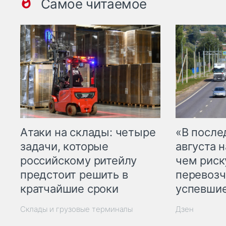
Самое читаемое
Атаки на склады: четыре
«В посл
задачи, которые
августа н
российскому ритейлу
чем рис
предстоит решить в
перевозч
кратчайшие сроки
успевшие
Склады и грузовые терминалы
Дзен