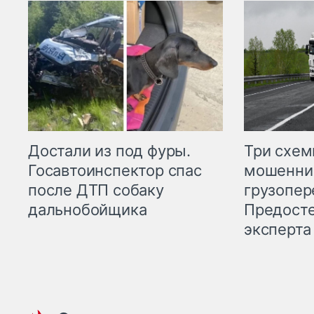
Три схе
Достали из под фуры.
мошенни
Госавтоинспектор спас
грузопер
после ДТП собаку
Предост
дальнобойщика
эксперта