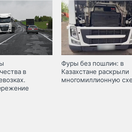
мы
Фуры без пошлин: в
чества в
Казахстане раскрыли
евозках.
многомиллионную сх
ережение