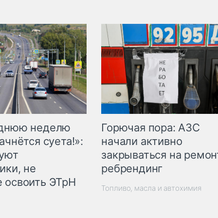
Горючая пора: АЗС
еднюю неделю
начали активно
ачнётся суета!»:
закрываться на ремон
куют
ребрендинг
ики, не
 освоить ЭТрН
Топливо, масла и автохимия