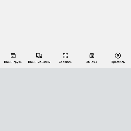
Ваши грузы
Ваши машины
Сервисы
Заказы
Профиль
АВТОМАТИЗАЦИЯ ПЕРЕВОЗОК
Площадки
Заказы
Торги
Тендеры
АТИ-Доки
GPS-мониторинг
АТИ Мессенджер
Цепочки грузов
API ATI.SU
ПОЛЕЗНОЕ