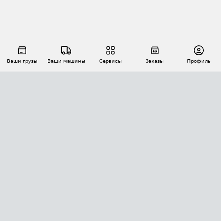
Ваши грузы
Ваши машины
Сервисы
Заказы
Профиль
АВТОМАТИЗАЦИЯ ПЕРЕВОЗОК
Площадки
Заказы
Торги
Тендеры
АТИ-Доки
GPS-мониторинг
АТИ Мессенджер
Цепочки грузов
API ATI.SU
ПОЛЕЗНОЕ
Расчет расстояний
БЕЗОПАСНОСТЬ
Академия ATI.SU
ATI.SU о безопасности
Звезды ATI.SU на вашем сайте